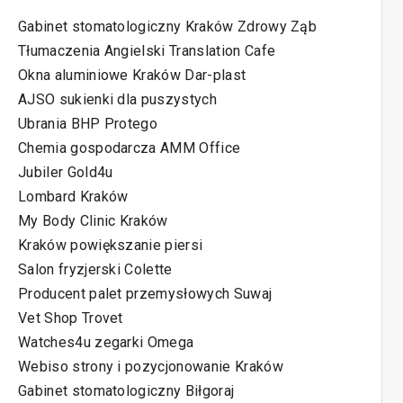
o
Gabinet stomatologiczny Kraków Zdrowy Ząb
r
Tłumaczenia Angielski Translation Cafe
i
Okna aluminiowe Kraków Dar-plast
e
AJSO sukienki dla puszystych
Ubrania BHP Protego
Chemia gospodarcza AMM Office
Jubiler Gold4u
Lombard Kraków
My Body Clinic Kraków
Kraków powiększanie piersi
Salon fryzjerski Colette
Producent palet przemysłowych Suwaj
Vet Shop Trovet
Watches4u zegarki Omega
Webiso strony i pozycjonowanie Kraków
Gabinet stomatologiczny Biłgoraj