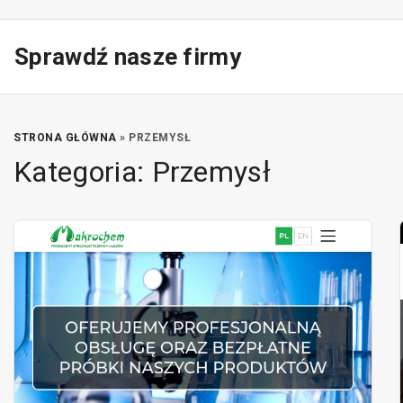
S
k
Sprawdź nasze firmy
i
p
t
o
STRONA GŁÓWNA
»
PRZEMYSŁ
c
Kategoria:
Przemysł
o
n
t
e
n
t