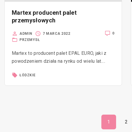
Martex producent palet
przemysłowych
0
ADMIN
7 MARCA 2022
PRZEMYSŁ
Martex to producent palet EPAL EURO, jaki z
powodzeniem działa na rynku od wielu lat.…
ŁÓDZKIE
N
1
2