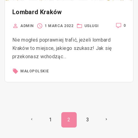
Lombard Kraków
0
ADMIN
1 MARCA 2022
USŁUGI
Nie mogłeś poprawniej trafić, jeżeli lombard
Kraków to miejsce, jakiego szukasz! Jak się
przekonasz wchodząc…
MAŁOPOLSKIE
N
P
N
1
2
3
a
r
e