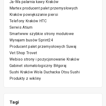
Ja-Wa palarnia kawy Kraków
w
Martex producent palet przemysłowych
e
Kraków powiększanie piersi
p
Telefony Kraków HTC
Serwis Atium
i
Smartwww szybkie strony modułowe
Wynajem busów Sprint24
s
Producent palet przemysłowych Suwaj
Vet Shop Trovet
a
Webiso strony i pozycjonowanie Kraków
Gabinet stomatologiczny Biłgoraj
c
Sushi Kraków Wola Duchacka Otsu Sushi
h
Produkty z wikliny
Tagi