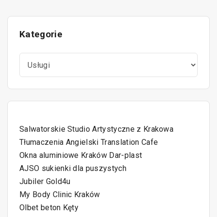
w
e
x
Kategorie
i
v
t
K
g
i
p
a
t
a
o
a
e
g
c
u
g
o
Salwatorskie Studio Artystyczne z Krakowa
r
j
s
e
Tłumaczenia Angielski Translation Cafe
i
Okna aluminiowe Kraków Dar-plast
e
a
p
AJSO sukienki dla puszystych
Jubiler Gold4u
p
a
My Body Clinic Kraków
o
Olbet beton Kęty
g