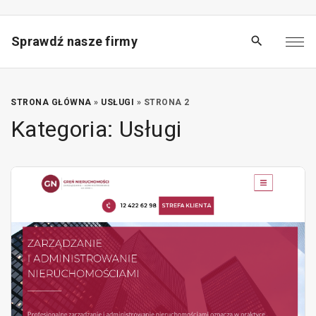
S
k
Sprawdź nasze firmy
i
p
t
o
STRONA GŁÓWNA
»
USŁUGI
»
STRONA 2
Kategoria:
Usługi
c
o
n
t
e
n
t